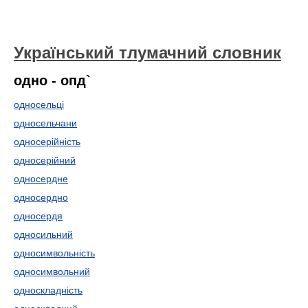
Український тлумачний словник
одно - опд`
односельці
односельчани
односерійність
односерійний
односердне
односердно
односердя
односильний
односимвольність
односимвольний
односкладність