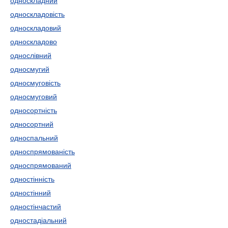
односкладний
односкладовість
односкладовий
односкладово
однослівний
односмугий
односмуговість
односмуговий
односортність
односортний
односпальний
односпрямованість
односпрямований
одностінність
одностінний
одностінчастий
одностадіальний